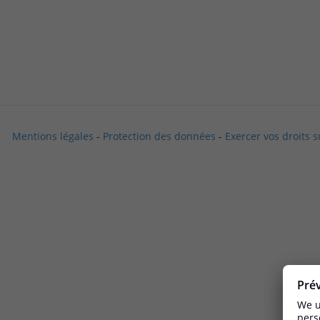
Mentions légales
-
Protection des données
-
Exercer vos droits 
Pré
We u
pers